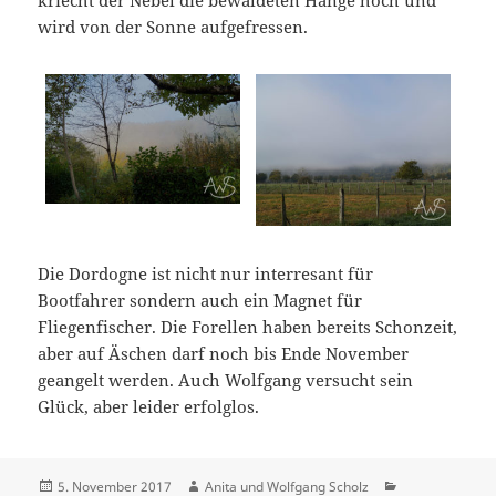
kriecht der Nebel die bewaldeten Hänge hoch und
wird von der Sonne aufgefressen.
Die Dordogne ist nicht nur interresant für
Bootfahrer sondern auch ein Magnet für
Fliegenfischer. Die Forellen haben bereits Schonzeit,
aber auf Äschen darf noch bis Ende November
geangelt werden. Auch Wolfgang versucht sein
Glück, aber leider erfolglos.
Veröffentlicht
Autor
Kategorien
5. November 2017
Anita und Wolfgang Scholz