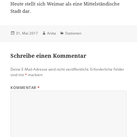
Heute stellt sich Weimar als eine Mittelständische
Stadt dar.
Veröffentlicht
Autor
Kategorien
31. Mai 2017
Anita
Stationen
am
Schreibe einen Kommentar
Deine E-Mail-Adresse wird nicht veröffentlicht.
Erforderliche Felder
sind mit
*
markiert
KOMMENTAR
*